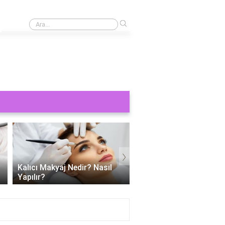
›
Kaş yaptırmak ne kadar 2024?
›
Kalıcı Makyaj Nedir? Nasıl
Kalıcı dudak makyajı ac
Yapılır?
mu?