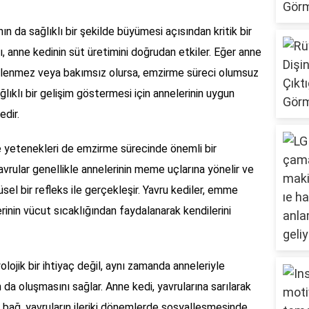
nın da sağlıklı bir şekilde büyümesi açısından kritik bir
ı, anne kedinin süt üretimini doğrudan etkiler. Eğer anne
beslenmez veya bakımsız olursa, emzirme süreci olumsuz
ağlıklı bir gelişim göstermesi için annelerinin uygun
dir.
me yetenekleri de emzirme sürecinde önemli bir
rular genellikle annelerinin meme uçlarına yönelir ve
el bir refleks ile gerçekleşir. Yavru kediler, emme
inin vücut sıcaklığından faydalanarak kendilerini
lojik bir ihtiyaç değil, aynı zamanda anneleriyle
n da oluşmasını sağlar. Anne kedi, yavrularına sarılarak
Bu bağ, yavruların ileriki dönemlerde sosyalleşmesinde