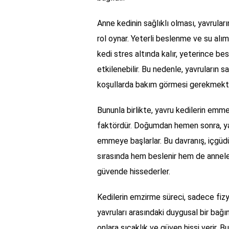
Anne kedinin sağlıklı olması, yavruları
rol oynar. Yeterli beslenme ve su alım
kedi stres altında kalır, yeterince 
etkilenebilir. Bu nedenle, yavruların s
koşullarda bakım görmesi gerekmekte
Bununla birlikte, yavru kedilerin em
faktördür. Doğumdan hemen sonra, yav
emmeye başlarlar. Bu davranış, içgüdüs
sırasında hem beslenir hem de anneler
güvende hissederler.
Kedilerin emzirme süreci, sadece fizyo
yavruları arasındaki duygusal bir bağı
onlara sıcaklık ve güven hissi verir. 