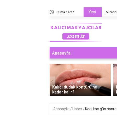
Yeni
 yoksa microblading mi?
Cuma 14:27
Microbl
Anasayfa
‹
ı dudak makyajı abdest
Kalıcı dudak kontürü ne
r mi?
kadar kalır?
Anasayfa
Haber
Kedi kaç gün sonr