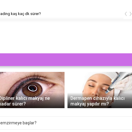
‹
ading kaş kaç dk sürer?
Dipliner kalıcı makyaj ne
Dermapen cihazıyla kalıcı
kadar sürer?
makyaj yapılır mı?
a emzirmeye başlar?