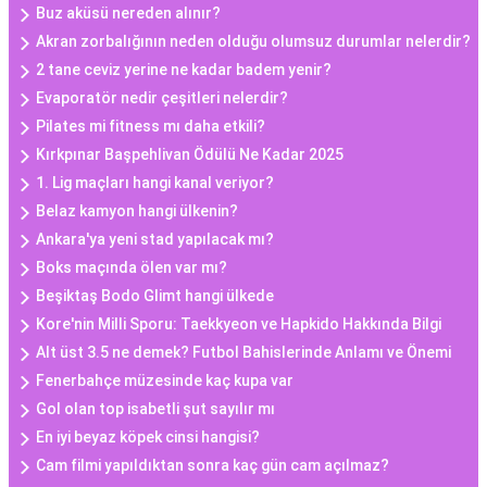
Buz aküsü nereden alınır?
Akran zorbalığının neden olduğu olumsuz durumlar nelerdir?
2 tane ceviz yerine ne kadar badem yenir?
Evaporatör nedir çeşitleri nelerdir?
Pilates mi fitness mı daha etkili?
Kırkpınar Başpehlivan Ödülü Ne Kadar 2025
1. Lig maçları hangi kanal veriyor?
Belaz kamyon hangi ülkenin?
Ankara'ya yeni stad yapılacak mı?
Boks maçında ölen var mı?
Beşiktaş Bodo Glimt hangi ülkede
Kore'nin Milli Sporu: Taekkyeon ve Hapkido Hakkında Bilgi
Alt üst 3.5 ne demek? Futbol Bahislerinde Anlamı ve Önemi
Fenerbahçe müzesinde kaç kupa var
Gol olan top isabetli şut sayılır mı
En iyi beyaz köpek cinsi hangisi?
Cam filmi yapıldıktan sonra kaç gün cam açılmaz?