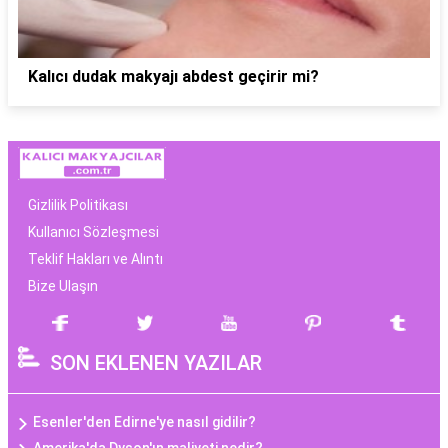
Kalıcı dudak makyajı abdest geçirir mi?
Gizlilik Politikası
Kullanıcı Sözleşmesi
Teklif Hakları ve Alıntı
Bize Ulaşın
SON EKLENEN YAZILAR
Esenler'den Edirne'ye nasıl gidilir?