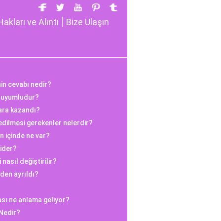
Hakları ve Alıntı
Bize Ulaşın
nin cevabı nedir?
a uyumludur?
para kazandı?
dilmesi gerekenler nelerdir?
n içinde ne var?
Gider?
asıl değiştirilir?
den ayrıldı?
sı ne anlama geliyor?
 Nedir?