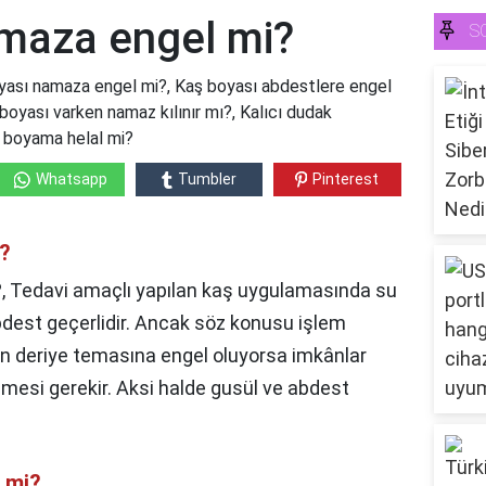
maza engel mi?
S
ası namaza engel mi?, Kaş boyası abdestlere engel
boyası varken namaz kılınır mı?, Kalıcı dudak
 boyama helal mi?
Whatsapp
Tumbler
Pinterest
i?
, Tedavi amaçlı yapılan kaş uygulamasında su
bdest geçerlidir. Ancak söz konusu işlem
n deriye temasına engel oluyorsa imkânlar
lmesi gerekir. Aksi halde gusül ve abdest
 mi?