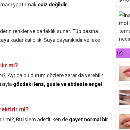
ulaması yaptırmak
caiz değildir
.
derin renkler ve parlaklık sunar. Tüp başına
ya kadar kalıcılık. Suya dayanıklıdır ve leke
P
lır mı?
mı?,
Ayrıca bu durum gözlere zarar da verebilir
yısıyla
gözdeki lens, gusle ve abdeste engel
rektirir mi?
rir mi?,
Bu işlem adetli iken de
gayet normal bir