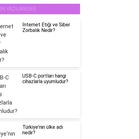
ON YAZILAR6565
İnternet Etiği ve Siber
Zorbalık Nedir?
USB-C portları hangi
cihazlarla uyumludur?
Türkiye'nin ülke adı
nedir?