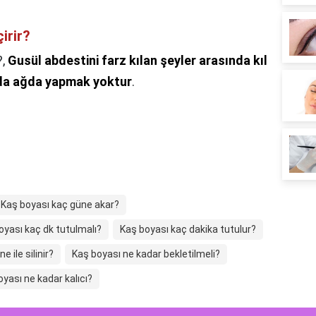
irir?
?,
Gusül abdestini farz kılan şeyler arasında kıl
 da ağda yapmak yoktur
.
Kaş boyası kaç güne akar?
oyası kaç dk tutulmalı?
Kaş boyası kaç dakika tutulur?
e ile silinir?
Kaş boyası ne kadar bekletilmeli?
yası ne kadar kalıcı?