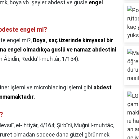
mk, boya vb. şeyler abdest ve gusle
engel
bdeste engel mi?
te engel mi?,
Boya, saç üzerinde kimyasal bir
na engel olmadıkça guslü ve namaz abdestini
n Âbidîn, Reddü'l-muhtâr, 1/154).
liner işlemi ve microblading işlemi gibi
abdest
lunmamaktadır
.
r?
evsılî, el-İhtiyâr, 4/164; Şirbînî, Muğni'l-muhtâc,
 zaruret olmadan sadece daha güzel görünmek