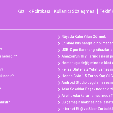
Gizlilik Politikası
Kullanıcı Sözleşmesi
Teklif 
Rüyada Kalın Yılan Görmek
En kibar kuş hangisidir bilmece
r?
USB-C portları hangi cihazlarl
ı nelerdir?
Amazon'un ilk yıllarında nasıl 
Home tuşu değişiminde dikkat e
r?
Fellas Glutensiz Yulaf Ezmesini
ık nedir?
Honda Civic 1.5 Turbo Kaç Yıl 
Android Studio uygulama resmi n
?
Arka Sokaklar Başak neden dizi
Aile hukuku kararnamesi nedir?
anışlı?
LG çamaşır makinesinde ıe hata
İnternet Etiği ve Siber Zorbalık