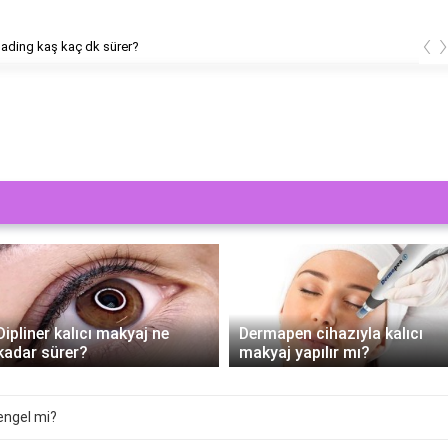
‹
ading kaş kaç dk sürer?
Dipliner kalıcı makyaj ne
Dermapen cihazıyla kalıcı
kadar sürer?
makyaj yapılır mı?
engel mi?