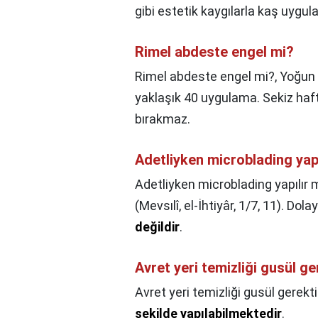
gibi estetik kaygılarla kaş uyg
Rimel abdeste engel mi?
Rimel abdeste engel mi?,
Yoğun 
yaklaşık 40 uygulama. Sekiz hafta
bırakmaz.
Adetliyken microblading yapı
Adetliyken microblading yapılır 
(Mevsılî, el-İhtiyâr, 1/7, 11). Dola
değildir
.
Avret yeri temizliği gusül ge
Avret yeri temizliği gusül gerekti
şekilde yapılabilmektedir
.