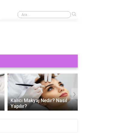
›
Kaş yaptırmak ne kadar 2024?
›
Kalıcı Makyaj Nedir? Nasıl
Kalıcı dudak makyajı ac
Yapılır?
mu?