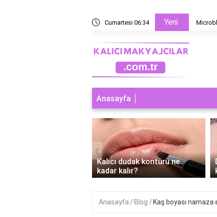
Yeni
 yoksa microblading mi?
Cumartesi 06:34
Microbl
Anasayfa
‹
ı dudak makyajı abdest
Kalıcı dudak kontürü ne
r mi?
kadar kalır?
Anasayfa
Blog
Kaş boyası namaza 