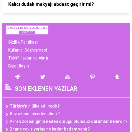
Kalıcı dudak makyajı abdest geçirir mi?
Gizlilik Politikası
Kullanıcı Sözleşmesi
Teklif Hakları ve Alıntı
Bize Ulaşın
SON EKLENEN YAZILAR
Türkiye'nin ülke adı nedir?
Buz aküsü nereden alınır?
Akran zorbalığının neden olduğu olumsuz durumlar nelerdir?
2 tane ceviz yerine ne kadar badem yenir?