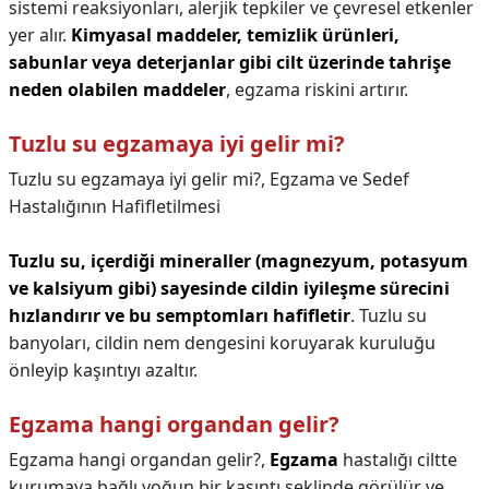
sistemi reaksiyonları, alerjik tepkiler ve çevresel etkenler
yer alır.
Kimyasal maddeler, temizlik ürünleri,
sabunlar veya deterjanlar gibi cilt üzerinde tahrişe
neden olabilen maddeler
, egzama riskini artırır.
Tuzlu su egzamaya iyi gelir mi?
Tuzlu su egzamaya iyi gelir mi?,
Egzama ve Sedef
Hastalığının Hafifletilmesi
Tuzlu su, içerdiği mineraller (magnezyum, potasyum
ve kalsiyum gibi) sayesinde cildin iyileşme sürecini
hızlandırır ve bu semptomları hafifletir
. Tuzlu su
banyoları, cildin nem dengesini koruyarak kuruluğu
önleyip kaşıntıyı azaltır.
Egzama hangi organdan gelir?
Egzama hangi organdan gelir?,
Egzama
hastalığı ciltte
kurumaya bağlı yoğun bir kaşıntı şeklinde görülür ve