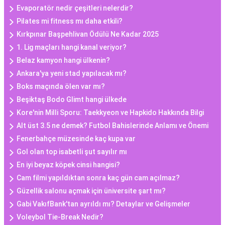
Evaporatör nedir çeşitleri nelerdir?
Pilates mi fitness mı daha etkili?
Kırkpınar Başpehlivan Ödülü Ne Kadar 2025
1. Lig maçları hangi kanal veriyor?
Belaz kamyon hangi ülkenin?
Ankara'ya yeni stad yapılacak mı?
Boks maçında ölen var mı?
Beşiktaş Bodo Glimt hangi ülkede
Kore'nin Milli Sporu: Taekkyeon ve Hapkido Hakkında Bilgi
Alt üst 3.5 ne demek? Futbol Bahislerinde Anlamı ve Önemi
Fenerbahçe müzesinde kaç kupa var
Gol olan top isabetli şut sayılır mı
En iyi beyaz köpek cinsi hangisi?
Cam filmi yapıldıktan sonra kaç gün cam açılmaz?
Güzellik salonu açmak için üniversite şart mı?
Gabi VakıfBank'tan ayrıldı mı? Detaylar ve Gelişmeler
Voleybol Tie-Break Nedir?