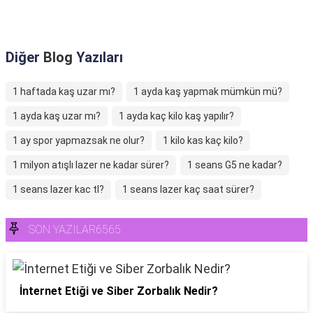
Diğer
Blog
Yazıları
1 haftada kaş uzar mı?
1 ayda kaş yapmak mümkün mü?
1 ayda kaş uzar mı?
1 ayda kaç kilo kaş yapılır?
1 ay spor yapmazsak ne olur?
1 kilo kas kaç kilo?
1 milyon atışlı lazer ne kadar sürer?
1 seans G5 ne kadar?
1 seans lazer kac tl?
1 seans lazer kaç saat sürer?
SON YAZILAR6565
İnternet Etiği ve Siber Zorbalık Nedir?