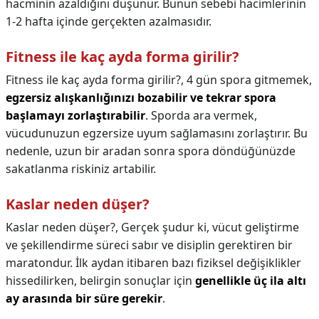
hacminin azaldığını düşünür. Bunun sebebi hacimlerinin
1-2 hafta içinde gerçekten azalmasıdır.
Fitness ile kaç ayda forma girilir?
Fitness ile kaç ayda forma girilir?,
4 gün spora gitmemek,
egzersiz alışkanlığınızı bozabilir ve tekrar spora
başlamayı zorlaştırabilir
. Sporda ara vermek,
vücudunuzun egzersize uyum sağlamasını zorlaştırır. Bu
nedenle, uzun bir aradan sonra spora döndüğünüzde
sakatlanma riskiniz artabilir.
Kaslar neden düşer?
Kaslar neden düşer?,
Gerçek şudur ki, vücut geliştirme
ve şekillendirme süreci sabır ve disiplin gerektiren bir
maratondur. İlk aydan itibaren bazı fiziksel değişiklikler
hissedilirken, belirgin sonuçlar için
genellikle üç ila altı
ay arasında bir süre gerekir
.