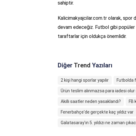
sahiptir.
Kalicimakyajcilar.com.tr olarak, spor 
devam edeceğiz. Futbol gibi popüler 
taraftarlar için oldukça önemlidir.
Diğer
Trend
Yazıları
2 kişi hangi sporlar yapılır
Futbolda f
Ürün teslim alınmazsa para iadesi olu
Akıllı saatler neden yasaklandı?
FB 
Fenerbahçe'de gerçekte kaç yıldız var
Galatasaray'ın 5. yıldızı ne zaman çıka