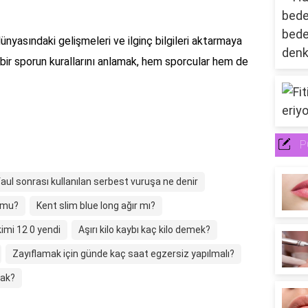
dünyasındaki gelişmeleri ve ilginç bilgileri aktarmaya
bir sporun kurallarını anlamak, hem sporcular hem de
P
aul sonrası kullanılan serbest vuruşa ne denir
r mu?
Kent slim blue long ağır mı?
kimi 12 0 yendi
Aşırı kilo kaybı kaç kilo demek?
Zayıflamak için günde kaç saat egzersiz yapılmalı?
cak?