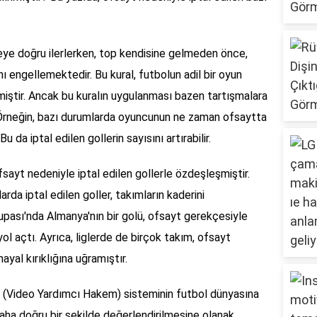
leye doğru ilerlerken, top kendisine gelmeden önce,
 engellemektedir. Bu kural, futbolun adil bir oyun
miştir. Ancak bu kuralın uygulanması bazen tartışmalara
r. Örneğin, bazı durumlarda oyuncunun ne zaman ofsaytta
 da iptal edilen gollerin sayısını artırabilir.
fsayt nedeniyle iptal edilen gollerle özdeşleşmiştir.
arda iptal edilen goller, takımların kaderini
upası'nda Almanya'nın bir golü, ofsayt gerekçesiyle
yol açtı. Ayrıca, liglerde de birçok takım, ofsayt
yal kırıklığına uğramıştır.
R (Video Yardımcı Hakem) sisteminin futbol dünyasına
 daha doğru bir şekilde değerlendirilmesine olanak