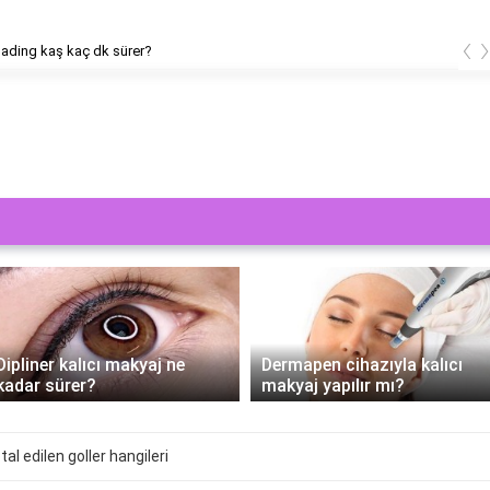
‹
ading kaş kaç dk sürer?
Dipliner kalıcı makyaj ne
Dermapen cihazıyla kalıcı
kadar sürer?
makyaj yapılır mı?
al edilen goller hangileri