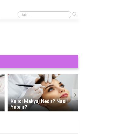
›
Kaş yaptırmak ne kadar 2024?
›
Kalıcı Makyaj Nedir? Nasıl
Kalıcı dudak makyajı ac
Yapılır?
mu?