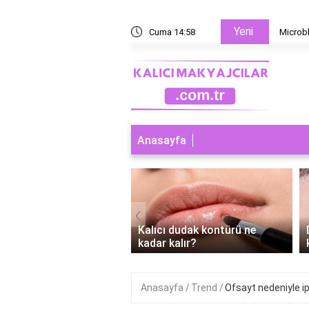
Yeni
 yoksa microblading mi?
Cuma 14:58
Microbl
Anasayfa
‹
ı dudak makyajı abdest
Kalıcı dudak kontürü ne
r mi?
kadar kalır?
Anasayfa
Trend
Ofsayt nedeniyle ipt