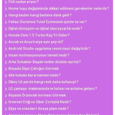
Fitil neden eriyor?
Home tuşu değişiminde dikkat edilmesi gerekenler nelerdir?
Hangi beden hangi bedene denk gelir?
Fellas Glutensiz Yulaf Ezmesinin içinde ne var?
Dijital dönüşüm ve dijital okuryazarlık nedir?
Honda Civic 1.5 Turbo Kaç Yıl Gider?
Anzak ve Avustralya aynı şey mi?
Android Studio uygulama resmi nasıl değiştirilir?
Insan motivasyonunun temeli nedir?
Arka Sokaklar Başak neden diziden ayrıldı?
Rüyada Dişin Çıktığını Görmek
Aile hukuku kararnamesi nedir?
Dikey tül perde hangi renk daha kullanışlı?
LG çamaşır makinesinde ıe hatası ne anlama geliyor?
Rüyada Örümcek Isırması Görmek
İnternet Etiği ve Siber Zorbalık Nedir?
Ebys ve standart dosya planı nedir?