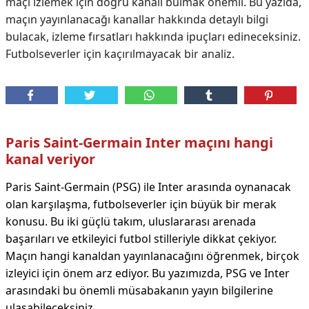
maçı izlemek için doğru kanalı bulmak önemli. Bu yazıda,
maçın yayınlanacağı kanallar hakkında detaylı bilgi
bulacak, izleme fırsatları hakkında ipuçları edineceksiniz.
Futbolseverler için kaçırılmayacak bir analiz.
Paris Saint-Germain Inter maçını hangi
kanal veriyor
Paris Saint-Germain (PSG) ile Inter arasında oynanacak
olan karşılaşma, futbolseverler için büyük bir merak
konusu. Bu iki güçlü takım, uluslararası arenada
başarıları ve etkileyici futbol stilleriyle dikkat çekiyor.
Maçın hangi kanaldan yayınlanacağını öğrenmek, birçok
izleyici için önem arz ediyor. Bu yazımızda, PSG ve Inter
arasındaki bu önemli müsabakanın yayın bilgilerine
ulaşabileceksiniz.